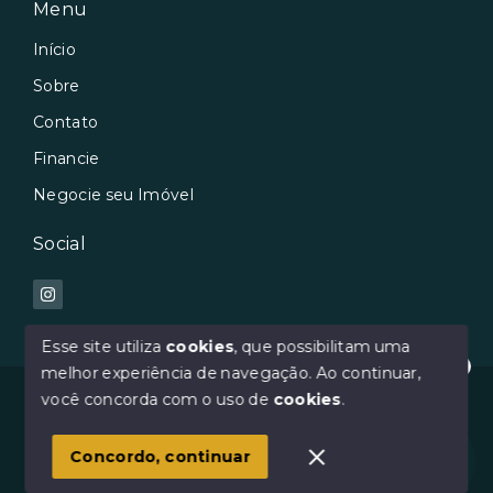
Menu
Início
Sobre
Contato
Financie
Negocie seu Imóvel
Social
Esse site utiliza
cookies
, que possibilitam uma
melhor experiência de navegação.
Ao continuar,
Oi :) Como posso te ajudar?
© Copyright 2026 - Avilar Imóveis - Todos os direitos
você concorda com o uso de
cookies
.
reservados
1
Concordo, continuar
SITE PARA IMOBILIARIA