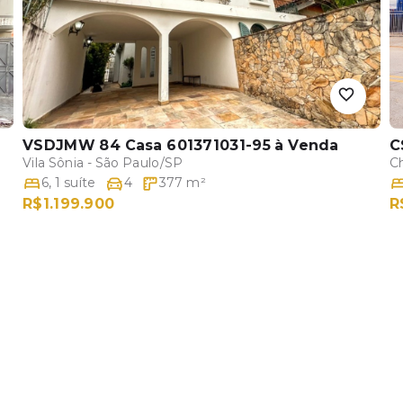
VSDJMW 84 Casa 601371031-95
à Venda
C
Vila Sônia - São Paulo/SP
Ch
6
,
1
suíte
4
377
m²
R$1.199.900
R