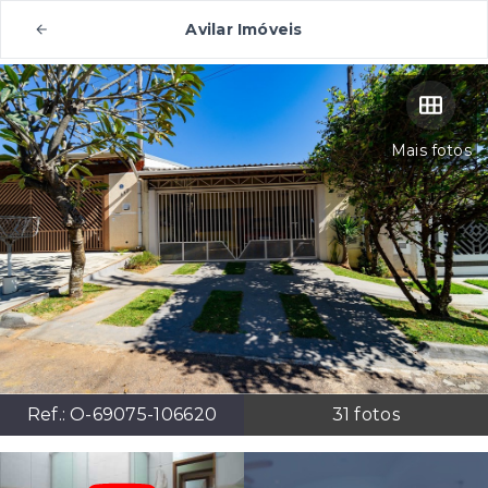
Avilar Imóveis
Mais fotos
Ref.:
O-69075-106620
31
fotos