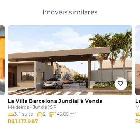
Imóveis similares
La Villa Barcelona Jundiaí
à Venda
L
Medeiros - Jundiaí/SP
Me
3
,
1
suíte
2
145,85
m²
R$1.117.987
R