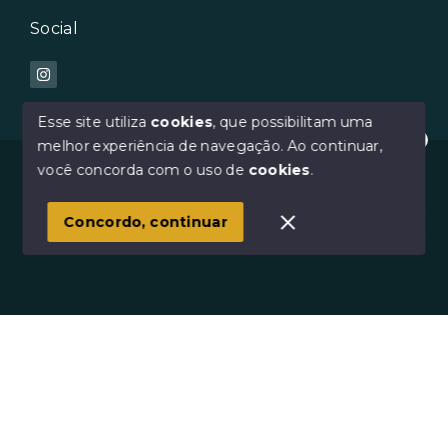
Social
Esse site utiliza
cookies
, que possibilitam uma
melhor experiência de navegação.
Ao continuar,
Oi :) Como posso te ajudar?
© Copyright 2026 - Avilar Imóveis - Todos os direitos
você concorda com o uso de
cookies
.
reservados
1
Concordo, continuar
SITE PARA IMOBILIARIA
Início
Histórico
Favoritos