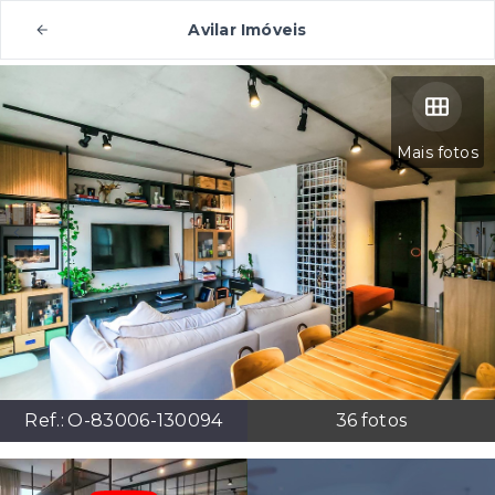
Avilar Imóveis
Mais fotos
Ref.:
O-83006-130094
36
fotos