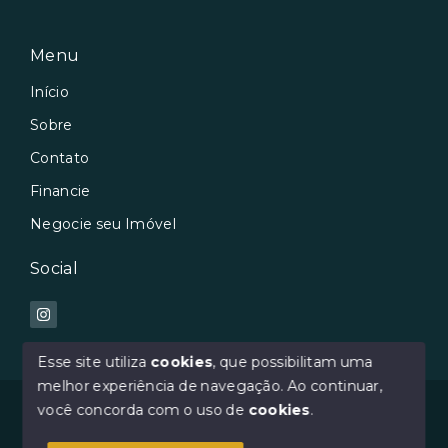
Menu
Início
Sobre
Contato
Financie
Negocie seu Imóvel
Social
Esse site utiliza
cookies
, que possibilitam uma
melhor experiência de navegação.
Ao continuar,
© Copyright 2026 - Avilar Imóveis - Todos os direitos
você concorda com o uso de
cookies
.
reservados