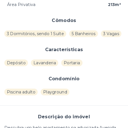
Área Privativa
213m²
Cômodos
3 Dormitórios, sendo 1 Suíte
5 Banheiros
3 Vagas
Características
Depósito
Lavanderia
Portaria
Condomínio
Piscina adulto
Playground
Descrição do imóvel
Descubra um belo apartamento na arborizada Avenida