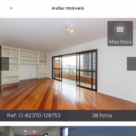
Avilar Imóveis
Mais fotos
Ref.:
O-82370-128753
38
fotos