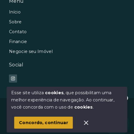
Menu
Início
Sobre
Contato
Financie
Negocie seu Imóvel
Social
Esse site utiliza
cookies
, que possibilitam uma
melhor experiência de navegação.
Ao continuar,
Oi :) Como posso te ajudar?
© Copyright 2026 - Avilar Imóveis - Todos os direitos
você concorda com o uso de
cookies
.
reservados
1
Concordo, continuar
SITE PARA IMOBILIARIA