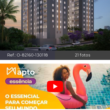
Ref.:
O-82160-130118
21
fotos