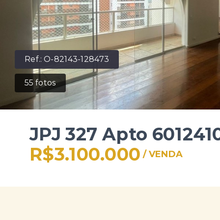
Ref.:
O-82143-128473
55
fotos
JPJ 327 Apto 601241
R$3.100.000
/
VENDA