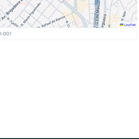
Leaflet
0-001