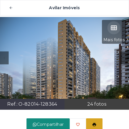
Avilar Imóveis
Mais fotos
Ref.:
O-82014-128364
24
fotos
Compartilhar