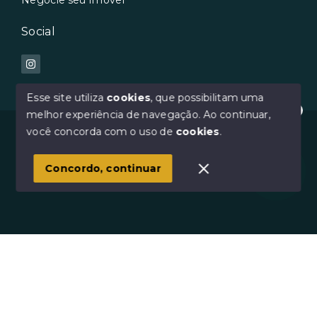
Social
Esse site utiliza
cookies
, que possibilitam uma
melhor experiência de navegação.
Ao continuar,
Oi :) Como posso te ajudar?
© Copyright 2026 - Avilar Imóveis - Todos os direitos
você concorda com o uso de
cookies
.
reservados
1
Concordo, continuar
SITE PARA IMOBILIARIA
Início
Histórico
Favoritos