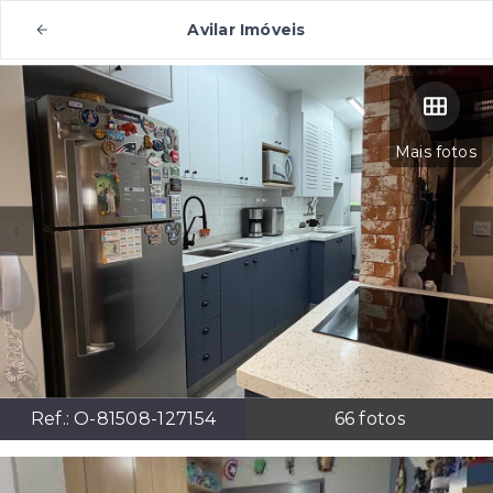
Avilar Imóveis
Mais fotos
Ref.:
O-81508-127154
66
fotos