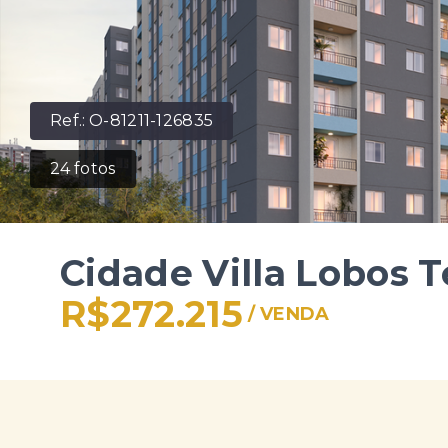
Ref.:
O-81211-126835
24
fotos
Cidade Villa Lobos 
R$272.215
/
VENDA