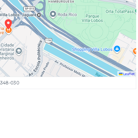
Leaflet
5348-030