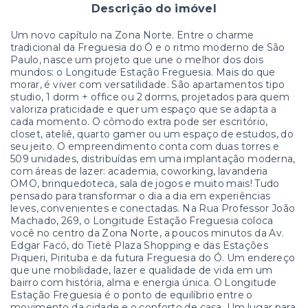
Descrição do imóvel
Um novo capítulo na Zona Norte. Entre o charme
tradicional da Freguesia do Ó e o ritmo moderno de São
Paulo, nasce um projeto que une o melhor dos dois
mundos: o Longitude Estação Freguesia. Mais do que
morar, é viver com versatilidade. São apartamentos tipo
studio, 1 dorm + office ou 2 dorms, projetados para quem
valoriza praticidade e quer um espaço que se adapta a
cada momento. O cômodo extra pode ser escritório,
closet, ateliê, quarto gamer ou um espaço de estudos, do
seu jeito. O empreendimento conta com duas torres e
509 unidades, distribuídas em uma implantação moderna,
com áreas de lazer: academia, coworking, lavanderia
OMO, brinquedoteca, sala de jogos e muito mais! Tudo
pensado para transformar o dia a dia em experiências
leves, convenientes e conectadas. Na Rua Professor João
Machado, 269, o Longitude Estação Freguesia coloca
você no centro da Zona Norte, a poucos minutos da Av.
Edgar Facó, do Tietê Plaza Shopping e das Estações
Piqueri, Pirituba e da futura Freguesia do Ó. Um endereço
que une mobilidade, lazer e qualidade de vida em um
bairro com história, alma e energia única. O Longitude
Estação Freguesia é o ponto de equilíbrio entre o
movimento da cidade e o conforto de casa. Um lugar para