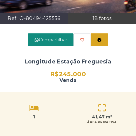
Ref.:
O-80494-125556
18
fotos
Compartilhar
Longitude Estação Freguesia
R$245.000
Venda
1
41,47 m²
ÁREA PRIVATIVA