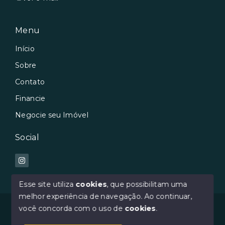
Menu
Início
Sobre
Contato
Financie
Negocie seu Imóvel
Social
Esse site utiliza
cookies
, que possibilitam uma
melhor experiência de navegação.
Ao continuar,
© Copyright 2026 - Avilar Imóveis - Todos os direitos
você concorda com o uso de
cookies
.
reservados