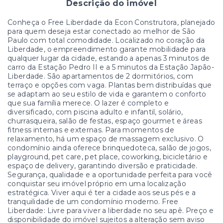
Descrição do imóvel
Conheça o Free Liberdade da Econ Construtora, planejado
para quem deseja estar conectado ao melhor de São
Paulo com total comodidade. Localizado no coração da
Liberdade, o empreendimento garante mobilidade para
qualquer lugar da cidade, estando a apenas 3 minutos de
carro da Estação Pedro II e a 5 minutos da Estação Japão-
Liberdade. São apartamentos de 2 dormitórios, com
terraço e opções com vaga. Plantas bem distribuídas que
se adaptam ao seu estilo de vida e garantem o conforto
que sua família merece. O lazer é completo e
diversificado, com piscina adulto e infantil, solário,
churrasqueira, salão de festas, espaço gourmet e áreas
fitness internas e externas. Para momentos de
relaxamento, há um espaço de massagem exclusivo. O
condomínio ainda oferece brinquedoteca, salão de jogos,
playground, pet care, pet place, coworking, bicicletário e
espaço de delivery, garantindo diversão e praticidade.
Segurança, qualidade e a oportunidade perfeita para você
conquistar seu imóvel próprio em uma localização
estratégica. Viver aqui é ter a cidade aos seus pés e a
tranquilidade de um condomínio moderno. Free
Liberdade: Livre para viver a liberdade no seu apê. Preço e
disponibilidade do imóvel sujeitos a alteração sem aviso