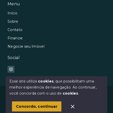
Menu
Início
Sobre
Contato
Financie
Negocie seu Imóvel
Social
Esse site utiliza
cookies
, que possibilitam uma
melhor experiência de navegação.
Ao continuar,
© Copyright 2026 - Avilar Imóveis - Todos os direitos
você concorda com o uso de
cookies
.
reservados
Concordo, continuar
SITE PARA IMOBILIARIA