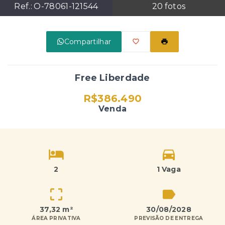
Ref.:
O-78061-121544
20
fotos
Compartilhar
Free Liberdade
R$386.490
Venda
2
1 Vaga
37,32 m²
30/08/2028
ÁREA PRIVATIVA
PREVISÃO DE ENTREGA