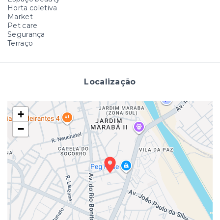
Horta coletiva
Market
Pet care
Segurança
Terraço
Localização
+
−