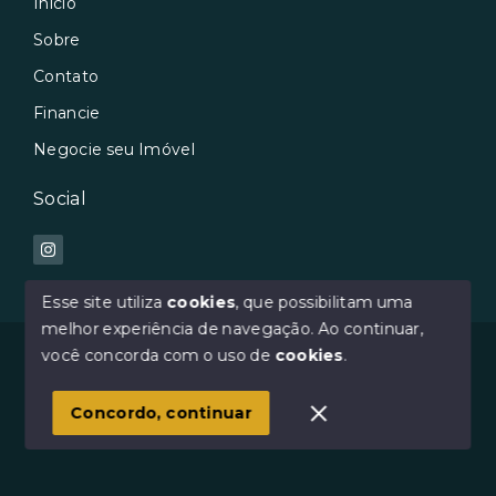
Início
Sobre
Contato
Financie
Negocie seu Imóvel
Social
Esse site utiliza
cookies
, que possibilitam uma
melhor experiência de navegação.
Ao continuar,
© Copyright 2026 - Avilar Imóveis - Todos os direitos
você concorda com o uso de
cookies
.
reservados
Concordo, continuar
SITE PARA IMOBILIARIA