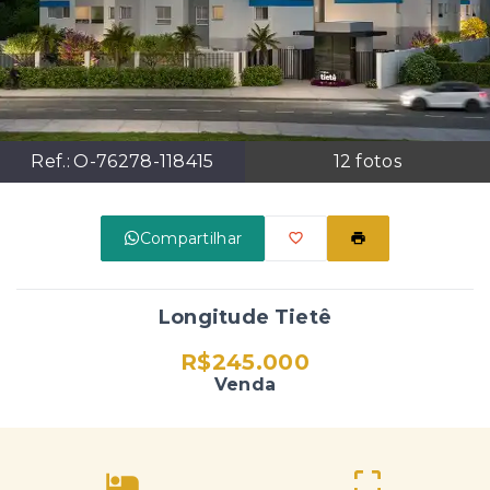
Ref.:
O-76278-118415
12
fotos
Compartilhar
Longitude Tietê
R$245.000
Venda