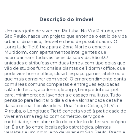
Descrição do imóvel
Um novo jeito de viver em Pirituba. Na Vila Pirituba, em
São Paulo, nasce um projeto que entende o estilo de vida
urbano: dinâmico, flexível e cheio de possibilidades. O
Longitude Tietê traz para a Zona Norte o conceito
Multidorm, com apartamentos inteligentes que
acompanham todas as fases da sua vida. São 337
unidades distribuídas em duas torres, com tipologias que
vão de studios funcionais a plantas de 1 dorm+office, que
pode virar home office, closet, espaço gamer, ateliê ou o
que mais combinar com você. O empreendimento conta
com áreas comuns completas e entregues equipadas:
salão de festas, academia, lounge, brinquedoteca, pet
care, minimercado, lavanderia e espaço multiuso. Tudo
pensado para facilitar o dia a dia e valorizar cada detalhe
da sua rotina. Localizado na Rua Pedro Colaço, 21, Vila
Pirituba, o Longitude Tietê conecta você à praticidade de
viver em uma região com comércio, serviços e
mobilidade, sem abrir mão do conforto de ter seu próprio
lar. É a união entre localização estratégica, plantas
versáteis e um novo jeito de viver em São Paulo. Preço e