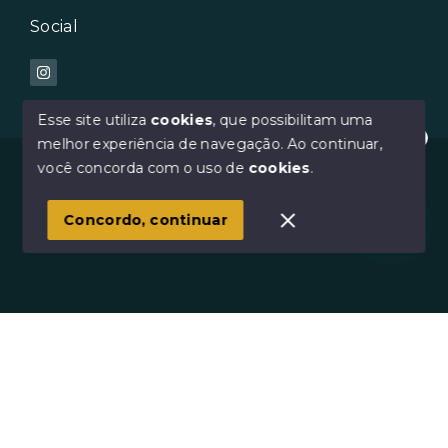
Social
Esse site utiliza
cookies
, que possibilitam uma
melhor experiência de navegação.
Ao continuar,
Oi :) Como posso te ajudar?
© Copyright 2026 - Avilar Imóveis - Todos os direitos
você concorda com o uso de
cookies
.
reservados
1
Concordo, continuar
SITE PARA IMOBILIARIA
Início
Histórico
Favoritos