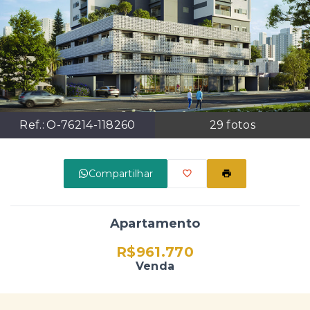
Ref.:
O-76214-118260
29
fotos
Compartilhar
Apartamento
R$961.770
Venda