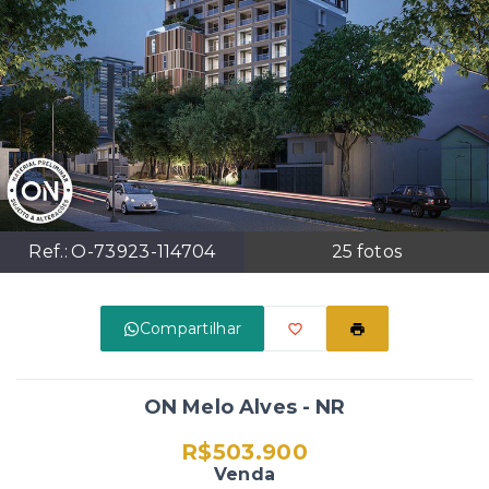
Ref.:
O-73923-114704
25
fotos
Compartilhar
ON Melo Alves - NR
R$503.900
Venda