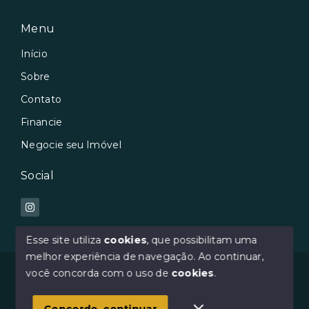
Menu
Início
Sobre
Contato
Financie
Negocie seu Imóvel
Social
Esse site utiliza
cookies
, que possibilitam uma
melhor experiência de navegação.
Ao continuar,
© Copyright 2026 - Avilar Imóveis - Todos os direitos
você concorda com o uso de
cookies
.
reservados