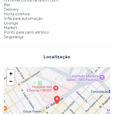
O imóvel conta também com:
Bar
Delivery
Horta coletiva
Infra para automação
Lounge
Market
Ponto para carro elétrico
Segurança
Localização
+
−