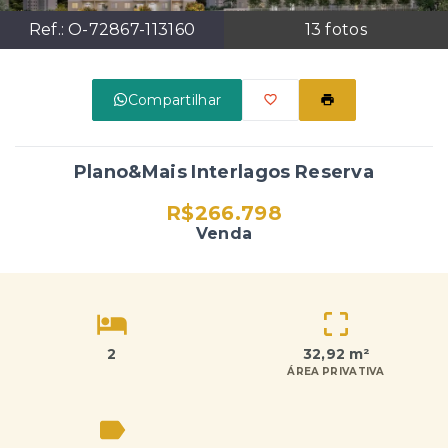
Ref.:
O-72867-113160
13
fotos
Compartilhar
Plano&Mais Interlagos Reserva
R$266.798
Venda
2
32,92 m²
ÁREA PRIVATIVA