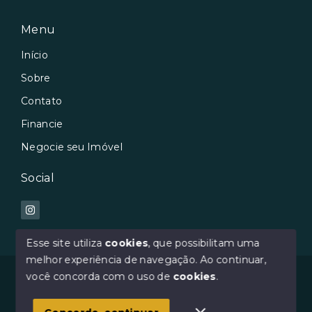
Menu
Início
Sobre
Contato
Financie
Negocie seu Imóvel
Social
Esse site utiliza
cookies
, que possibilitam uma
melhor experiência de navegação.
Ao continuar,
© Copyright 2026 - Avilar Imóveis - Todos os direitos
você concorda com o uso de
cookies
.
reservados