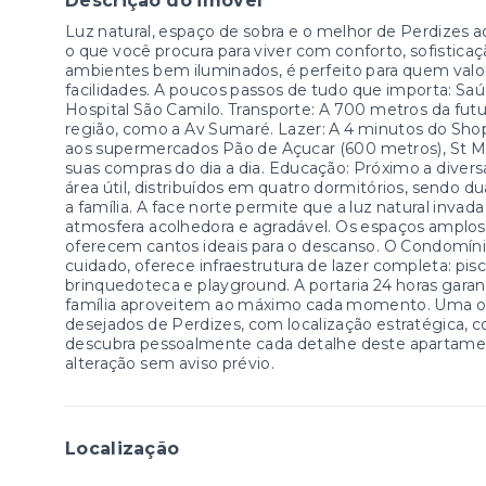
Descrição do imóvel
Luz natural, espaço de sobra e o melhor de Perdizes 
o que você procura para viver com conforto, sofisticaçã
ambientes bem iluminados, é perfeito para quem valor
facilidades. A poucos passos de tudo que importa: Sa
Hospital São Camilo. Transporte: A 700 metros da futura
região, como a Av Sumaré. Lazer: A 4 minutos do Sho
aos supermercados Pão de Açucar (600 metros), St M
suas compras do dia a dia. Educação: Próximo a diver
área útil, distribuídos em quatro dormitórios, sendo d
a família. A face norte permite que a luz natural inva
atmosfera acolhedora e agradável. Os espaços ampl
oferecem cantos ideais para o descanso. O Condomín
cuidado, oferece infraestrutura de lazer completa: pisci
brinquedoteca e playground. A portaria 24 horas garan
família aproveitem ao máximo cada momento. Uma op
desejados de Perdizes, com localização estratégica, con
descubra pessoalmente cada detalhe deste apartamento
alteração sem aviso prévio.
Localização