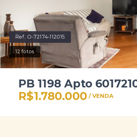
Ref.:
O-72174-112015
12
fotos
PB 1198 Apto 601721
R$1.780.000
/
VENDA