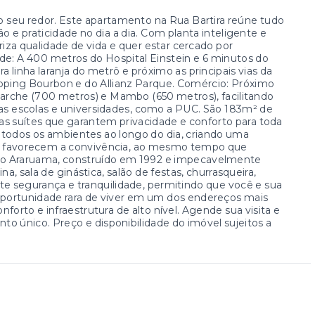
ao seu redor. Este apartamento na Rua Bartira reúne tudo
o e praticidade no dia a dia. Com planta inteligente e
iza qualidade de vida e quer estar cercado por
úde: A 400 metros do Hospital Einstein e 6 minutos do
 linha laranja do metrô e próximo as principais vias da
pping Bourbon e do Allianz Parque. Comércio: Próximo
arche (700 metros) e Mambo (650 metros), facilitando
sas escolas e universidades, como a PUC. São 183m² de
uas suítes que garantem privacidade e conforto para toda
da todos os ambientes ao longo do dia, criando uma
os favorecem a convivência, ao mesmo tempo que
io Araruama, construído em 1992 e impecavelmente
na, sala de ginástica, salão de festas, churrasqueira,
te segurança e tranquilidade, permitindo que você e sua
ortunidade rara de viver em um dos endereços mais
forto e infraestrutura de alto nível. Agende sua visita e
 único. Preço e disponibilidade do imóvel sujeitos a