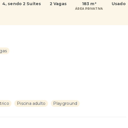
4
, sendo 2 Suítes
2 Vagas
183 m²
Usado
ÁREA PRIVATIVA
agas
trico
Piscina adulto
Playground