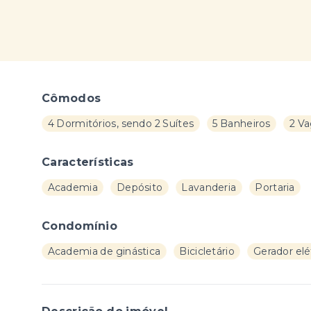
Cômodos
4 Dormitórios, sendo 2 Suítes
5 Banheiros
2 V
Características
Academia
Depósito
Lavanderia
Portaria
Condomínio
Academia de ginástica
Bicicletário
Gerador elé