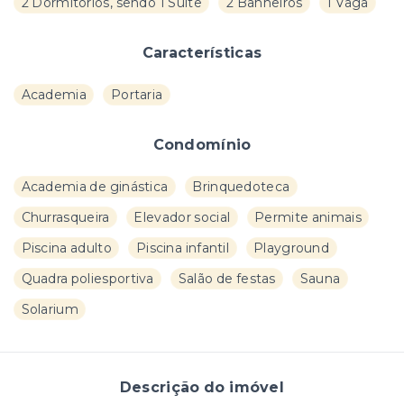
2 Dormitórios, sendo 1 Suíte
2 Banheiros
1 Vaga
Características
Academia
Portaria
Condomínio
Academia de ginástica
Brinquedoteca
Churrasqueira
Elevador social
Permite animais
Piscina adulto
Piscina infantil
Playground
Quadra poliesportiva
Salão de festas
Sauna
Solarium
Descrição do imóvel