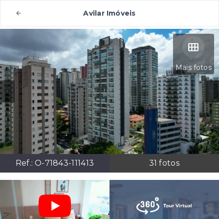
Avilar Imóveis
Mais fotos
Ref.:
O-71843-111413
31
fotos