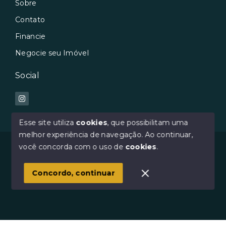
Sobre
Contato
Financie
Negocie seu Imóvel
Social
Esse site utiliza
cookies
, que possibilitam uma
melhor experiência de navegação.
Ao continuar,
© Copyright 2026 - Avilar Imóveis - Todos os direitos
você concorda com o uso de
cookies
.
reservados
Concordo, continuar
SITE PARA IMOBILIARIA