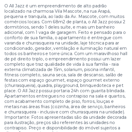
O All Jazz é um empreendimento de alto padrão
localizado na charmosa Vila Mascote, na rua Arapá,
pequena e tranquila, ao lado da Av. Mascote, com muitos
comércios locais. Com 68m2 de planta, o All Jazz possui 2
dormitórios, sendo 1 deles suíte, e mais um banheiro
adicional, com 1 vaga de garagem. Feito e pensado para o
conforto de sua família, o apartamento é entregue com
varanda e churrasqueira na unidade, laje técnica para ar
condicionado, gerador, ventilação e iluminação natural em
todos os banheiros e torre única. Com um maravilhoso hall
de pé direito triplo, o empreendimento possui um lazer
completo que traz qualidade de vida à sua família - raia
externa climatizada de 15m, solarium, piscina infantil,
fitness completo, sauna seca, sala de descanso, salão de
festas com espaço gourmet, espaço gourmet externo
(churrasqueira), quadra, playground, brinquedoteca e pet
place. O All Jazz possui portaria 24h com guarita blindada.
Apartamentos entregues no contrapiso na sala e quartos,
com acabamento completo de piso, forros, louças e
metais nas áreas frias (cozinha, área de serviço, banheiros
e churrasqueira - inclusive com churrasqueira na unidade).
Importante: Fotos apresentadas são da unidade decorada
para ilustração, preços são referentes às unidades no
contrapiso. Preço e disponibilidade do imóvel sujeitos a