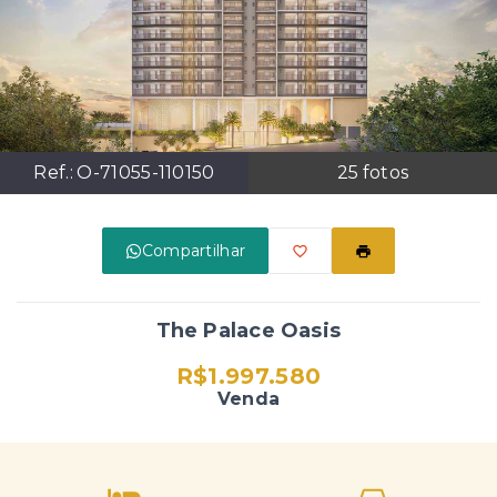
Ref.:
O-71055-110150
25
fotos
Compartilhar
The Palace Oasis
R$1.997.580
Venda