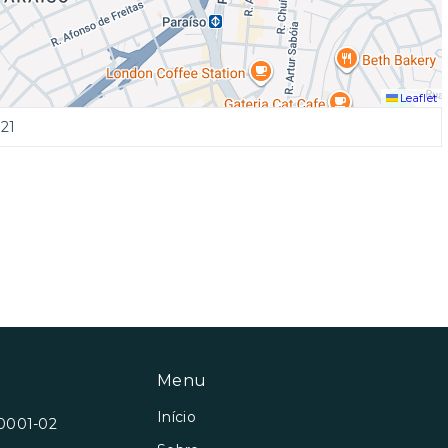
Leaflet
21
Menu
Início
/0001-02