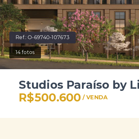
Ref.:
O-69740-107673
14
fotos
Studios Paraíso by 
R$500.600
/
VENDA