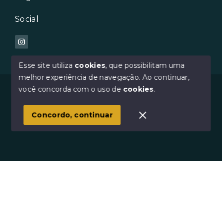
Social
Esse site utiliza
cookies
, que possibilitam uma
melhor experiência de navegação.
Ao continuar,
© Copyright 2026 - Avilar Imóveis - Todos os direitos
você concorda com o uso de
cookies
.
reservados
Concordo, continuar
SITE PARA IMOBILIARIA
Início
Histórico
Favoritos