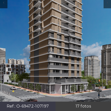
Ref.:
O-69472-107197
17
fotos