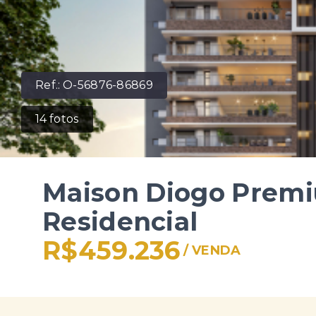
Ref.:
O-56876-86869
14
fotos
Maison Diogo Premi
Residencial
R$459.236
/
VENDA