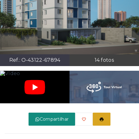
Ref.:
O-43122-67894
14
fotos
Compartilhar