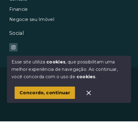
Financie
Negocie seu Imóvel
Social
Esse site utiliza
cookies
, que possibilitam uma
melhor experiência de navegação.
Ao continuar,
© Copyright 2026 - Avilar Imóveis - Todos os direitos
você concorda com o uso de
cookies
.
reservados
Concordo, continuar
SITE PARA IMOBILIARIA
Início
Histórico
Favoritos