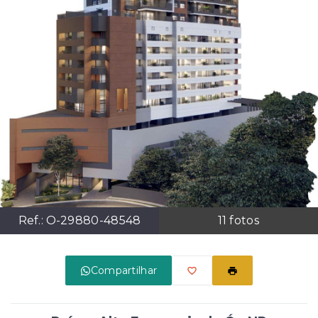
Ref.:
O-29880-48548
11
fotos
Compartilhar