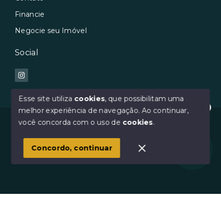
Financie
Negocie seu Imóvel
Social
Esse site utiliza
cookies
, que possibilitam uma
melhor experiência de navegação.
Ao continuar,
Oi :) Como posso te ajudar?
© Copyright 2026 - Avilar Imóveis - Todos os direitos
você concorda com o uso de
cookies
.
reservados
1
Concordo, continuar
SITE PARA IMOBILIARIA
Início
Histórico
Favoritos