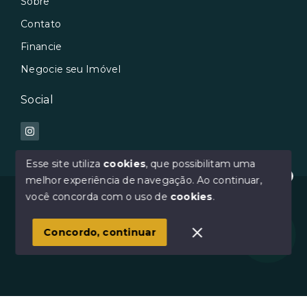
Sobre
Contato
Financie
Negocie seu Imóvel
Social
Esse site utiliza
cookies
, que possibilitam uma
melhor experiência de navegação.
Ao continuar,
Oi :) Como posso te ajudar?
© Copyright 2026 - Avilar Imóveis - Todos os direitos
você concorda com o uso de
cookies
.
reservados
1
Concordo, continuar
SITE PARA IMOBILIARIA