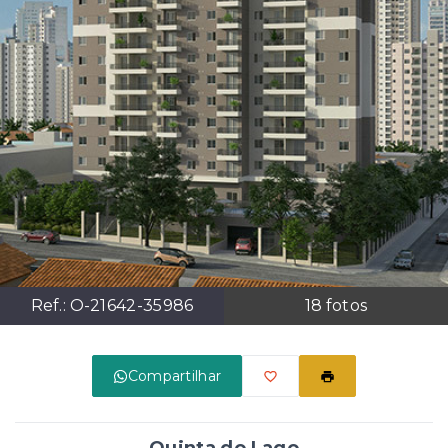
Ref.:
O-21642-35986
18
fotos
Compartilhar