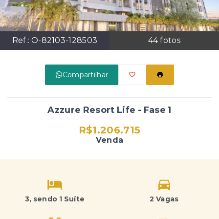
Ref.:
O-82103-128503
44
fotos
Compartilhar
Azzure Resort Life - Fase 1
R$1.206.715
Venda
3
, sendo 1 Suíte
2 Vagas