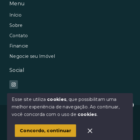
Menu
Início
Sobre
Contato
Financie
Negocie seu Imóvel
Social
Esse site utiliza
cookies
, que possibilitam uma
melhor experiência de navegação.
Ao continuar,
Oi :) Como posso te ajudar?
© Copyright 2026 - Avilar Imóveis - Todos os direitos
você concorda com o uso de
cookies
.
reservados
1
Concordo, continuar
SITE PARA IMOBILIARIA