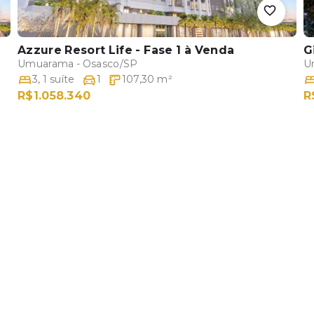
Azzure Resort Life - Fase 1
à Venda
G
Umuarama - Osasco/SP
U
3
,
1
suíte
1
107,30
m²
R$1.058.340
R