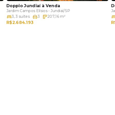
Doppio Jundiaí
à Venda
D
Jardim Campos Elísios - Jundiaí/SP
Ja
3
,
3
suítes
3
207,16
m²
R$2.684.193
R