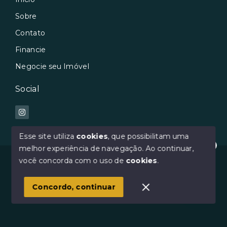
Sobre
Contato
Financie
Negocie seu Imóvel
Social
Esse site utiliza
cookies
, que possibilitam uma
melhor experiência de navegação.
Ao continuar,
Oi :) Como posso te ajudar?
© Copyright 2026 - Avilar Imóveis - Todos os direitos
você concorda com o uso de
cookies
.
reservados
1
Concordo, continuar
SITE PARA IMOBILIARIA