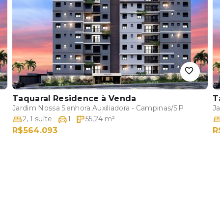
Taquaral Residence
à Venda
T
Jardim Nossa Senhora Auxiliadora - Campinas/SP
J
2
,
1
suíte
1
55,24
m²
R$564.093
R