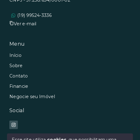
CNPJ - 57.238.634/0001-02
(19) 99524-3336
Ver e-mail
Menu
Início
Sobre
Contato
Financie
Negocie seu Imóvel
Social
Esse site utiliza
cookies
, que possibilitam uma