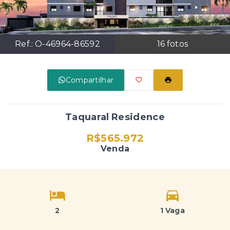
Ref.:
O-46964-86592
16
fotos
Compartilhar
Taquaral Residence
R$565.972
Venda
2
1 Vaga