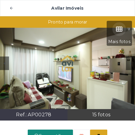
Avilar Imóveis
Pronto para morar
Mais fotos
Ref.:
AP00278
15
fotos