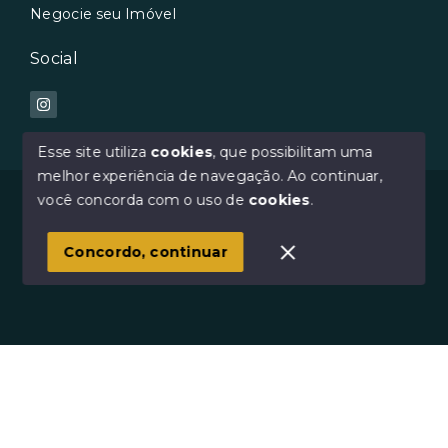
Negocie seu Imóvel
Social
Esse site utiliza
cookies
, que possibilitam uma
melhor experiência de navegação.
Ao continuar,
© Copyright 2026 - Avilar Imóveis - Todos os direitos
você concorda com o uso de
cookies
.
reservados
Concordo, continuar
SITE PARA IMOBILIARIA
Início
Histórico
Favoritos