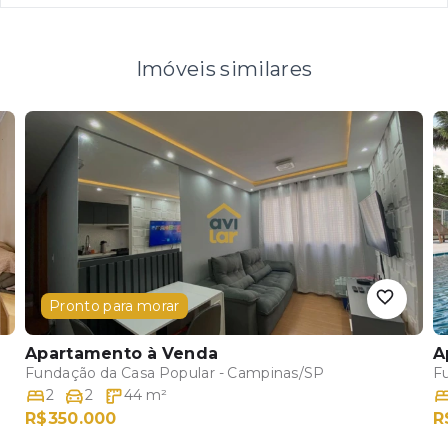
Imóveis similares
Pronto para morar
Apartamento
à Venda
A
Fundação da Casa Popular - Campinas/SP
F
2
2
44
m²
R$350.000
R